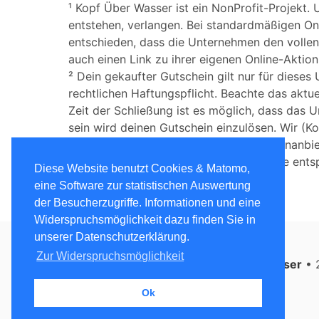
¹ Kopf Über Wasser ist ein NonProfit-Projekt.
entstehen, verlangen. Bei standardmäßigen On
entschieden, dass die Unternehmen den vollen 
auch einen Link zu ihrer eigenen Online-Aktio
² Dein gekaufter Gutschein gilt nur für dieses
rechtlichen Haftungspflicht. Beachte das akt
Zeit der Schließung ist es möglich, dass das 
sein wird deinen Gutschein einzulösen. Wir (K
dem Gutscheinkäufer, und dem gutscheinanbie
³ Die über den Link erreichbare Webseite ents
Diese Website benutzt Cookies & Matomo,
Schäden.
eine Software zur statistischen Auswertung
der Besucherzugriffe. Informationen und eine
Widerspruchsmöglichkeit dazu finden Sie in
unserer Datenschutzerklärung.
Zur Widerspruchsmöglichkeit
Kopf über Wasser
• 
Ok