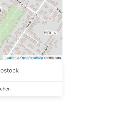
Leaflet
| ©
OpenStreetMap
contributors
Rostock
sehen