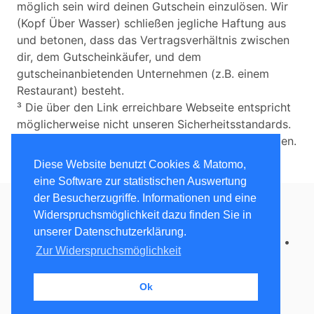
möglich sein wird deinen Gutschein einzulösen. Wir
(Kopf Über Wasser) schließen jegliche Haftung aus
und betonen, dass das Vertragsverhältnis zwischen
dir, dem Gutscheinkäufer, und dem
gutscheinanbietenden Unternehmen (z.B. einem
Restaurant) besteht.
³ Die über den Link erreichbare Webseite entspricht
möglicherweise nicht unseren Sicherheitsstandards.
Wir übernehmen keine Haftung für etwaige Schäden.
Diese Website benutzt Cookies & Matomo,
eine Software zur statistischen Auswertung
der Besucherzugriffe. Informationen und eine
Widerspruchsmöglichkeit dazu finden Sie in
Kopf über Wasser
• 2020 - 2021 •
unserer Datenschutzerklärung.
Datenschutzerklärung
•
Impressum
•
Instagram
•
Zur Widerspruchsmöglichkeit
Do-Not-Track
Ok