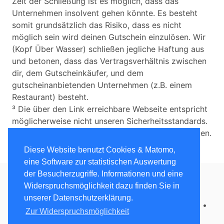
Zeit der Schließung ist es möglich, dass das
Unternehmen insolvent gehen könnte. Es besteht
somit grundsätzlich das Risiko, dass es nicht
möglich sein wird deinen Gutschein einzulösen. Wir
(Kopf Über Wasser) schließen jegliche Haftung aus
und betonen, dass das Vertragsverhältnis zwischen
dir, dem Gutscheinkäufer, und dem
gutscheinanbietenden Unternehmen (z.B. einem
Restaurant) besteht.
³ Die über den Link erreichbare Webseite entspricht
möglicherweise nicht unseren Sicherheitsstandards.
Wir übernehmen keine Haftung für etwaige Schäden.
Diese Website benutzt Cookies & Matomo,
eine Software zur statistischen Auswertung
der Besucherzugriffe. Informationen und eine
Widerspruchsmöglichkeit dazu finden Sie in
Kopf über Wasser
• 2020 - 2021 •
unserer Datenschutzerklärung.
Datenschutzerklärung
•
Impressum
•
Instagram
•
Zur Widerspruchsmöglichkeit
Do-Not-Track