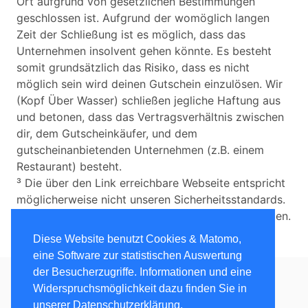
Ort aufgrund von gesetzlichen Bestimmungen
geschlossen ist. Aufgrund der womöglich langen
Zeit der Schließung ist es möglich, dass das
Unternehmen insolvent gehen könnte. Es besteht
somit grundsätzlich das Risiko, dass es nicht
möglich sein wird deinen Gutschein einzulösen. Wir
(Kopf Über Wasser) schließen jegliche Haftung aus
und betonen, dass das Vertragsverhältnis zwischen
dir, dem Gutscheinkäufer, und dem
gutscheinanbietenden Unternehmen (z.B. einem
Restaurant) besteht.
³ Die über den Link erreichbare Webseite entspricht
möglicherweise nicht unseren Sicherheitsstandards.
Wir übernehmen keine Haftung für etwaige Schäden.
Diese Website benutzt Cookies & Matomo,
eine Software zur statistischen Auswertung
der Besucherzugriffe. Informationen und eine
Widerspruchsmöglichkeit dazu finden Sie in
Kopf über Wasser
• 2020 - 2021 •
unserer Datenschutzerklärung.