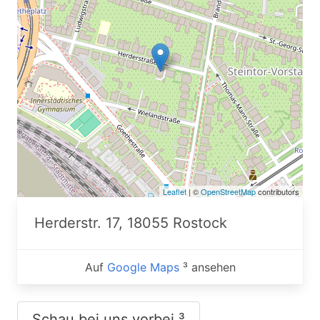
Leaflet
| ©
OpenStreetMap
contributors
Herderstr. 17, 18055 Rostock
Auf
Google Maps
³ ansehen
Schau bei uns vorbei ³